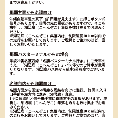
までお進みください。
那覇方面から名護向け
沖縄自動車道の真下（許田港が見えます）に押しボタン式
信号があります。信号の先に看板がありますので、そこを
右折し、湖辺底（こへんぞこ）集落を抜け奥までお進みく
ださい。
※湖辺底（こへんぞこ）集落内は、制限速度10ｋｍ以内で
の走行をお願いしております。ご理解とご協力のほど、宜
しくお願いいたします。
那覇バスターミナルからの場合
系統20番名護西線「名護バスターミナル行き」にご乗車の
うえ、「湖辺底（こへんぞこ）」バス停でのご降車が最寄
りとなります。 湖辺底バス停から徒歩5分程度でございま
す。
名護市内から那覇向け
名護方面から国道58号線を恩納村向けに進行。 許田IC入り
口手前を左方向に進み（58号線）直進。
1キロ位進むと信号機手前に道路右手の看板があります。左
折し、湖辺底（こへんぞこ）集落を通りを抜け奥までお進
みください。
※湖辺底（こへんぞこ）集落内は、制限速度10ｋｍ以内で
の走行をお願いしております。ご理解とご協力のほど、宜